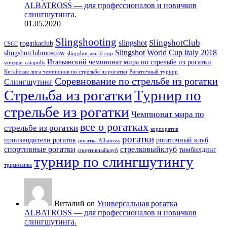
ALBATROSS — для профессионалов и новичков
слингшутинга.
01.05.2020
Slingshooting
SlingshotClub
slingshot
rogatkaclub
CSCC
Slingshot World Cup Italy 2018
slingshotclubmoscow
slingshot world cup
Итальянский чемпионат мира по стрельбе из рогатки
youzgar catapults
Китайская лига чемпионов по стрельбе из рогатки
Рогаточный турнир
Соревнование по стрельбе из рогатки
Слингшутинг
Стрельба из рогатки
Турнир по
стрельбе из рогатки
Чемпионат мира по
все о рогатках
стрельбе из рогатки
корпоратив
рогатки
производители рогаток
рогаточный клуб
рогатка Albatross
спортивные рогатки
стрелковыйклуб
тимбилдинг
спортивныйклуб
турнир по слингшутингу
трцмозаика
Виталий on
Универсальная рогатка
ALBATROSS — для профессионалов и новичков
слингшутинга.