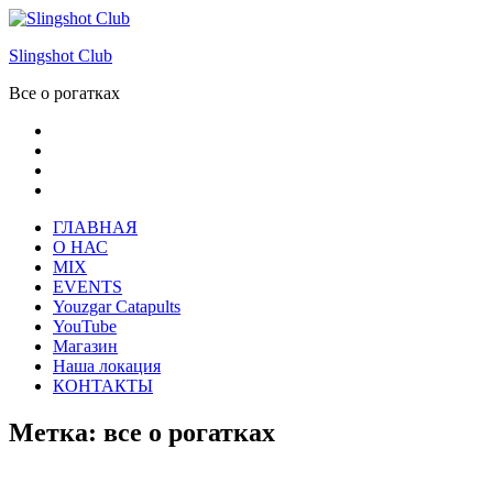
Skip
to
Slingshot Club
content
Все о рогатках
Facebook
Instagram
VK
Youtube
ГЛАВНАЯ
О НАС
MIX
EVENTS
Youzgar Catapults
YouTube
Магазин
Наша локация
КОНТАКТЫ
Метка: все о рогатках