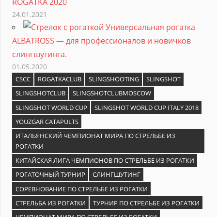
ROGATKA 2020
24.01.2021
Универсальная рогатка
ALBATROSS — для профессионалов и новичков
слингшутинга.
01.05.2020
CSCC
ROGATKACLUB
SLINGSHOOTING
SLINGSHOT
SLINGSHOTCLUB
SLINGSHOTCLUBMOSCOW
SLINGSHOT WORLD CUP
SLINGSHOT WORLD CUP ITALY 2018
YOUZGAR CATAPULTS
ИТАЛЬЯНСКИЙ ЧЕМПИОНАТ МИРА ПО СТРЕЛЬБЕ ИЗ
РОГАТКИ
КИТАЙСКАЯ ЛИГА ЧЕМПИОНОВ ПО СТРЕЛЬБЕ ИЗ РОГАТКИ
РОГАТОЧНЫЙ ТУРНИР
СЛИНГШУТИНГ
СОРЕВНОВАНИЕ ПО СТРЕЛЬБЕ ИЗ РОГАТКИ
СТРЕЛЬБА ИЗ РОГАТКИ
ТУРНИР ПО СТРЕЛЬБЕ ИЗ РОГАТКИ
ЧЕМПИОНАТ МИРА ПО СТРЕЛЬБЕ ИЗ РОГАТКИ