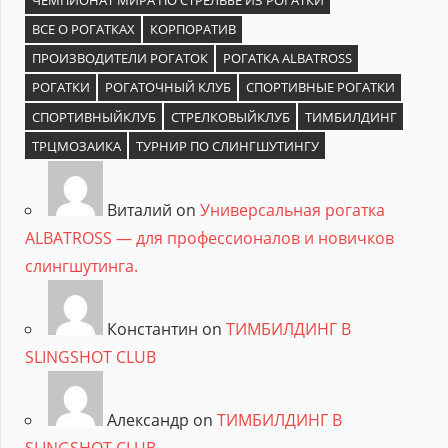
ВСЕ О РОГАТКАХ
КОРПОРАТИВ
ПРОИЗВОДИТЕЛИ РОГАТОК
РОГАТКА ALBATROSS
РОГАТКИ
РОГАТОЧНЫЙ КЛУБ
СПОРТИВНЫЕ РОГАТКИ
СПОРТИВНЫЙКЛУБ
СТРЕЛКОВЫЙКЛУБ
ТИМБИЛДИНГ
ТРЦМОЗАИКА
ТУРНИР ПО СЛИНГШУТИНГУ
Виталий on
Универсальная рогатка
ALBATROSS — для профессионалов и новичков
слингшутинга.
Константин on
ТИМБИЛДИНГ В
SLINGSHOT CLUB
Александр on
ТИМБИЛДИНГ В