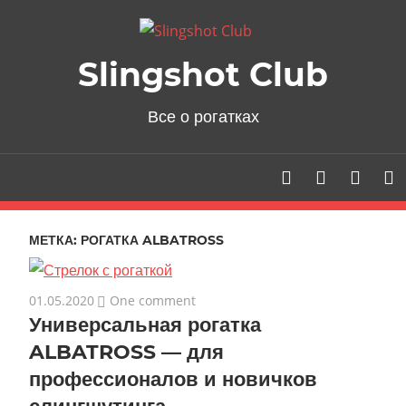
Skip
to
content
Slingshot Club
Все о рогатках
МЕТКА: РОГАТКА ALBATROSS
01.05.2020
One comment
Универсальная рогатка
ALBATROSS — для
профессионалов и новичков