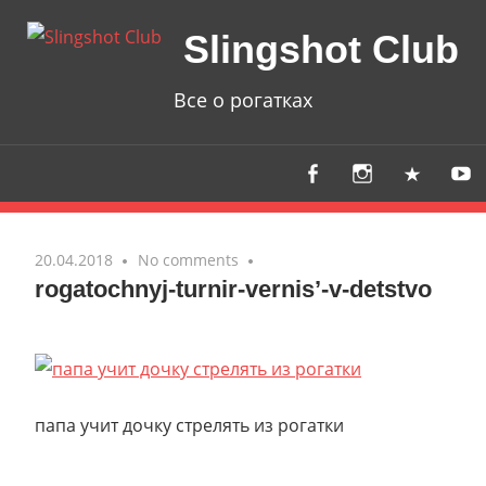
Skip
Slingshot Club
to
content
Все о рогатках
20.04.2018
No comments
rogatochnyj-turnir-vernis’-v-detstvo
папа учит дочку стрелять из рогатки