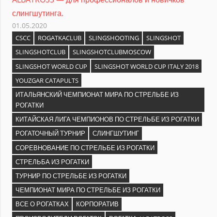
слингшутинга.
01.05.2020
CSCC
ROGATKACLUB
SLINGSHOOTING
SLINGSHOT
SLINGSHOTCLUB
SLINGSHOTCLUBMOSCOW
SLINGSHOT WORLD CUP
SLINGSHOT WORLD CUP ITALY 2018
YOUZGAR CATAPULTS
ИТАЛЬЯНСКИЙ ЧЕМПИОНАТ МИРА ПО СТРЕЛЬБЕ ИЗ
РОГАТКИ
КИТАЙСКАЯ ЛИГА ЧЕМПИОНОВ ПО СТРЕЛЬБЕ ИЗ РОГАТКИ
РОГАТОЧНЫЙ ТУРНИР
СЛИНГШУТИНГ
СОРЕВНОВАНИЕ ПО СТРЕЛЬБЕ ИЗ РОГАТКИ
СТРЕЛЬБА ИЗ РОГАТКИ
ТУРНИР ПО СТРЕЛЬБЕ ИЗ РОГАТКИ
ЧЕМПИОНАТ МИРА ПО СТРЕЛЬБЕ ИЗ РОГАТКИ
ВСЕ О РОГАТКАХ
КОРПОРАТИВ