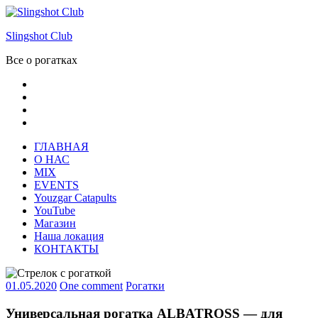
Skip
to
Slingshot Club
content
Все о рогатках
Facebook
Instagram
VK
Youtube
ГЛАВНАЯ
О НАС
MIX
EVENTS
Youzgar Catapults
YouTube
Магазин
Наша локация
КОНТАКТЫ
01.05.2020
One comment
Рогатки
Универсальная рогатка ALBATROSS — для