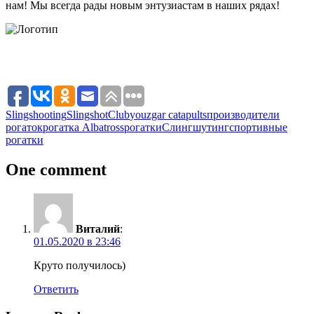
нам! Мы всегда рады новым энтузиастам в наших рядах!
Slingshooting
SlingshotClub
youzgar catapults
производители
рогаток
рогатка Albatross
рогатки
Слингшутинг
спортивные
рогатки
One comment
Виталий
:
01.05.2020 в 23:46
Круто получилось)
Ответить