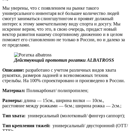
Мы уверены, что с появлением на рынке такого
универсального инвентаря всё большее количество людей
смогут заниматься слингшутингом и проявят должный
интерес к этому замечательному виду спорта и досугу. Мы
искренне верим, что это, в свою очередь, придаст новый
вектор развития нашему спортивному движению и в целом
поможет его становлению не только в России, но и далеко за
ее пределами.
Действующий прототип рогатки ALBATROSS
Описание:
разработано с учетом различных видов хвата
рукоятки, размеров ладоней и всевозможных техник
стрельбы. На 100% спроектировано и произведено в России.
Материал:
Поликарбонат/ полипропилен;
Размеры:
длина — 15см., ширина вилки — 10см.,
расстояние между рожками — 6см.; ширина рожка — 2см.;
Тип хвата:
универсальный (молотковый/ фингерз саппорт);
Тип крепления тяжей:
универсальный/ двусторонний (OTT/
TTF);