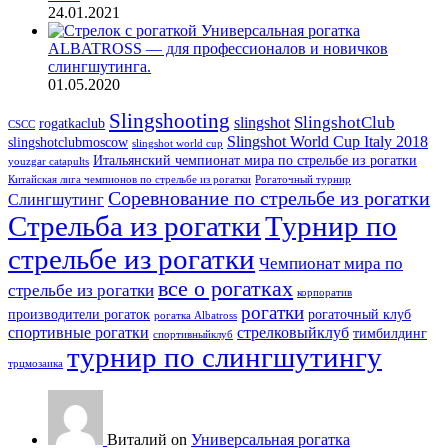
24.01.2021
Универсальная рогатка
ALBATROSS — для профессионалов и новичков
слингшутинга.
01.05.2020
Slingshooting
SlingshotClub
slingshot
rogatkaclub
CSCC
Slingshot World Cup Italy 2018
slingshotclubmoscow
slingshot world cup
Итальянский чемпионат мира по стрельбе из рогатки
youzgar catapults
Китайская лига чемпионов по стрельбе из рогатки
Рогаточный турнир
Соревнование по стрельбе из рогатки
Слингшутинг
Стрельба из рогатки
Турнир по
стрельбе из рогатки
Чемпионат мира по
все о рогатках
стрельбе из рогатки
корпоратив
рогатки
производители рогаток
рогаточный клуб
рогатка Albatross
спортивные рогатки
стрелковыйклуб
тимбилдинг
спортивныйклуб
турнир по слингшутингу
трцмозаика
Виталий on
Универсальная рогатка