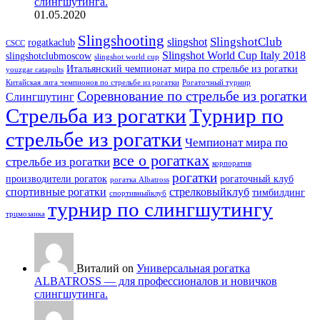
слингшутинга.
01.05.2020
Slingshooting
SlingshotClub
slingshot
rogatkaclub
CSCC
Slingshot World Cup Italy 2018
slingshotclubmoscow
slingshot world cup
Итальянский чемпионат мира по стрельбе из рогатки
youzgar catapults
Китайская лига чемпионов по стрельбе из рогатки
Рогаточный турнир
Соревнование по стрельбе из рогатки
Слингшутинг
Стрельба из рогатки
Турнир по
стрельбе из рогатки
Чемпионат мира по
все о рогатках
стрельбе из рогатки
корпоратив
рогатки
производители рогаток
рогаточный клуб
рогатка Albatross
спортивные рогатки
стрелковыйклуб
тимбилдинг
спортивныйклуб
турнир по слингшутингу
трцмозаика
Виталий on
Универсальная рогатка
ALBATROSS — для профессионалов и новичков
слингшутинга.