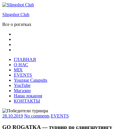
Skip
to
Slingshot Club
content
Все о рогатках
Facebook
Instagram
VK
Youtube
ГЛАВНАЯ
О НАС
MIX
EVENTS
Youzgar Catapults
YouTube
Магазин
Наша локация
КОНТАКТЫ
28.10.2019
No comments
EVENTS
GO ROGATKA — турнир по слингшутингу