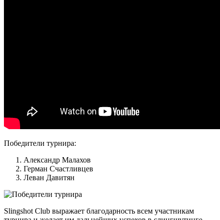
Победители турнира:
Александр Малахов
Герман Счастливцев
Леван Давитян
Slingshot Club выражает благодарность всем участникам
турнира и желает им дальнейших успехов в слингшутинге.