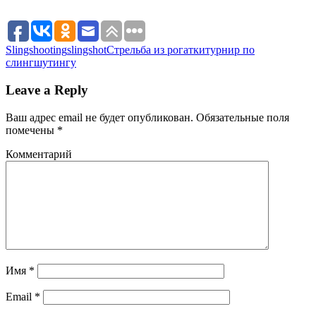
Slingshooting
slingshot
Стрельба из рогатки
турнир по
слингшутингу
Leave a Reply
Ваш адрес email не будет опубликован.
Обязательные поля
помечены
*
Комментарий
Имя
*
Email
*