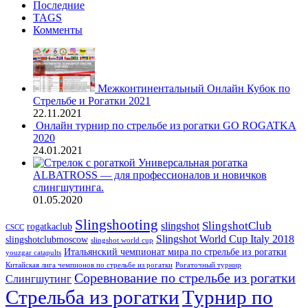
Последние
TAGS
Комменты
Межконтинентальный Онлайн Кубок по
Стрельбе и Рогатки 2021
22.11.2021
Онлайн турнир по стрельбе из рогатки GO ROGATKA
2020
24.01.2021
Универсальная рогатка
ALBATROSS — для профессионалов и новичков
слингшутинга.
01.05.2020
Slingshooting
SlingshotClub
slingshot
rogatkaclub
CSCC
Slingshot World Cup Italy 2018
slingshotclubmoscow
slingshot world cup
Итальянский чемпионат мира по стрельбе из рогатки
youzgar catapults
Китайская лига чемпионов по стрельбе из рогатки
Рогаточный турнир
Соревнование по стрельбе из рогатки
Слингшутинг
Стрельба из рогатки
Турнир по