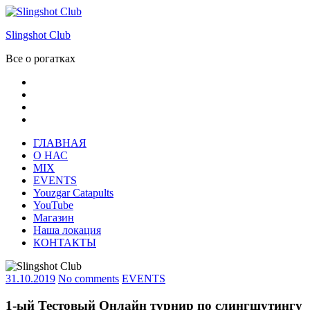
Skip
to
Slingshot Club
content
Все о рогатках
Facebook
Instagram
VK
Youtube
ГЛАВНАЯ
О НАС
MIX
EVENTS
Youzgar Catapults
YouTube
Магазин
Наша локация
КОНТАКТЫ
31.10.2019
No comments
EVENTS
1-ый Тестовый Онлайн турнир по слингшутингу