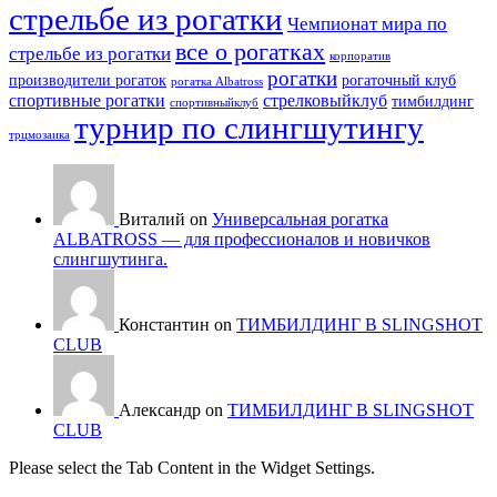
стрельбе из рогатки
Чемпионат мира по
все о рогатках
стрельбе из рогатки
корпоратив
рогатки
производители рогаток
рогаточный клуб
рогатка Albatross
спортивные рогатки
стрелковыйклуб
тимбилдинг
спортивныйклуб
турнир по слингшутингу
трцмозаика
Виталий on
Универсальная рогатка
ALBATROSS — для профессионалов и новичков
слингшутинга.
Константин on
ТИМБИЛДИНГ В SLINGSHOT
CLUB
Александр on
ТИМБИЛДИНГ В SLINGSHOT
CLUB
Please select the Tab Content in the Widget Settings.