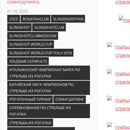
слингшутинга.
01.05.2020
CSCC
ROGATKACLUB
SLINGSHOOTING
SLINGSHOT
SLINGSHOTCLUB
SLINGSHOTCLUBMOSCOW
SLINGSHOT WORLD CUP
SLINGSHOT WORLD CUP ITALY 2018
YOUZGAR CATAPULTS
ИТАЛЬЯНСКИЙ ЧЕМПИОНАТ МИРА ПО
СТРЕЛЬБЕ ИЗ РОГАТКИ
КИТАЙСКАЯ ЛИГА ЧЕМПИОНОВ ПО
СТРЕЛЬБЕ ИЗ РОГАТКИ
РОГАТОЧНЫЙ ТУРНИР
СЛИНГШУТИНГ
СОРЕВНОВАНИЕ ПО СТРЕЛЬБЕ ИЗ
РОГАТКИ
СТРЕЛЬБА ИЗ РОГАТКИ