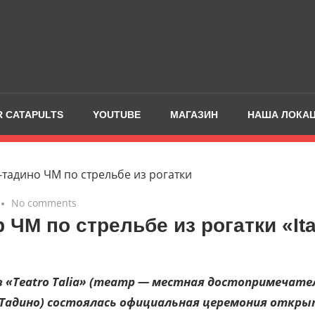
 CATAPULTS
YOUTUBE
МАГАЗИН
НАША ЛОКА
No comments
EVENTS
 ЧМ по стрельбе из рогатки «It
в «Teatro Talia» (театр — местная достопримечате
-Тадино) состоялась официальная церемония откры