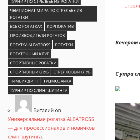
ТУРНИР ПО СТРЕЛЬБЕ ИЗ РОГАТКИ
ЧЕМПИОНАТ МИРА ПО СТРЕЛЬБЕ ИЗ
РОГАТКИ
ВСЕ О РОГАТКАХ
КОРПОРАТИВ
ПРОИЗВОДИТЕЛИ РОГАТОК
Вечером 
РОГАТКА ALBATROSS
РОГАТКИ
РОГАТОЧНЫЙ КЛУБ
СПОРТИВНЫЕ РОГАТКИ
СПОРТИВНЫЙКЛУБ
СТРЕЛКОВЫЙКЛУБ
С утра с
ТИМБИЛДИНГ
ТРЦМОЗАИКА
ТУРНИР ПО СЛИНГШУТИНГУ
Виталий on
Универсальная рогатка ALBATROSS
— для профессионалов и новичков
слингшутинга.