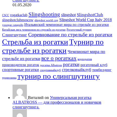
слингшутинга.
01.05.2020
Slingshooting
SlingshotClub
slingshot
rogatkaclub
CSCC
Slingshot World Cup Italy 2018
slingshotclubmoscow
slingshot world cup
Итальянский чемпионат мира по стрельбе из рогатки
youzgar catapults
Китайская лига чемпионов по стрельбе из рогатки
Рогаточный турнир
Соревнование по стрельбе из рогатки
Слингшутинг
Стрельба из рогатки
Турнир по
стрельбе из рогатки
Чемпионат мира по
все о рогатках
стрельбе из рогатки
корпоратив
рогатки
производители рогаток
рогаточный клуб
рогатка Albatross
спортивные рогатки
стрелковыйклуб
тимбилдинг
спортивныйклуб
турнир по слингшутингу
трцмозаика
Виталий on
Универсальная рогатка
ALBATROSS — для профессионалов и новичков
слингшутинга.