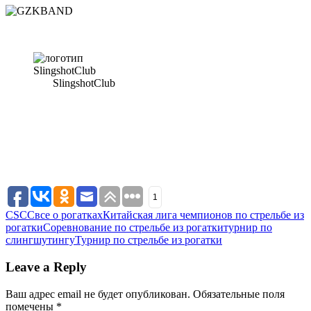
SlingshotClub
1
CSCC
все о рогатках
Китайская лига чемпионов по стрельбе из
рогатки
Соревнование по стрельбе из рогатки
турнир по
слингшутингу
Турнир по стрельбе из рогатки
Leave a Reply
Ваш адрес email не будет опубликован.
Обязательные поля
помечены
*