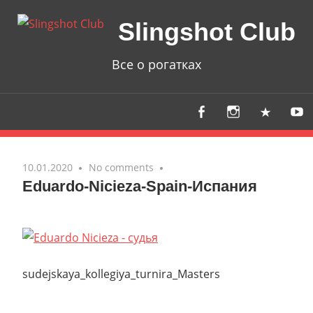
Skip
Slingshot Club
to
content
Все о рогатках
10.01.2020
No comments
Eduardo-Nicieza-Spain-Испания
sudejskaya_kollegiya_turnira_Masters