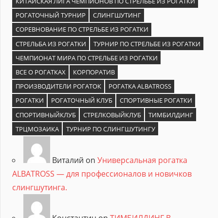
КИТАЙСКАЯ ЛИГА ЧЕМПИОНОВ ПО СТРЕЛЬБЕ ИЗ РОГАТКИ
РОГАТОЧНЫЙ ТУРНИР
СЛИНГШУТИНГ
СОРЕВНОВАНИЕ ПО СТРЕЛЬБЕ ИЗ РОГАТКИ
СТРЕЛЬБА ИЗ РОГАТКИ
ТУРНИР ПО СТРЕЛЬБЕ ИЗ РОГАТКИ
ЧЕМПИОНАТ МИРА ПО СТРЕЛЬБЕ ИЗ РОГАТКИ
ВСЕ О РОГАТКАХ
КОРПОРАТИВ
ПРОИЗВОДИТЕЛИ РОГАТОК
РОГАТКА ALBATROSS
РОГАТКИ
РОГАТОЧНЫЙ КЛУБ
СПОРТИВНЫЕ РОГАТКИ
СПОРТИВНЫЙКЛУБ
СТРЕЛКОВЫЙКЛУБ
ТИМБИЛДИНГ
ТРЦМОЗАИКА
ТУРНИР ПО СЛИНГШУТИНГУ
Виталий on
Универсальная рогатка
ALBATROSS — для профессионалов и новичков
слингшутинга.