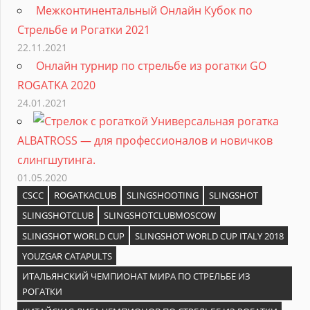
Межконтинентальный Онлайн Кубок по
Стрельбе и Рогатки 2021
22.11.2021
Онлайн турнир по стрельбе из рогатки GO
ROGATKA 2020
24.01.2021
Универсальная рогатка
ALBATROSS — для профессионалов и новичков
слингшутинга.
01.05.2020
CSCC
ROGATKACLUB
SLINGSHOOTING
SLINGSHOT
SLINGSHOTCLUB
SLINGSHOTCLUBMOSCOW
SLINGSHOT WORLD CUP
SLINGSHOT WORLD CUP ITALY 2018
YOUZGAR CATAPULTS
ИТАЛЬЯНСКИЙ ЧЕМПИОНАТ МИРА ПО СТРЕЛЬБЕ ИЗ
РОГАТКИ