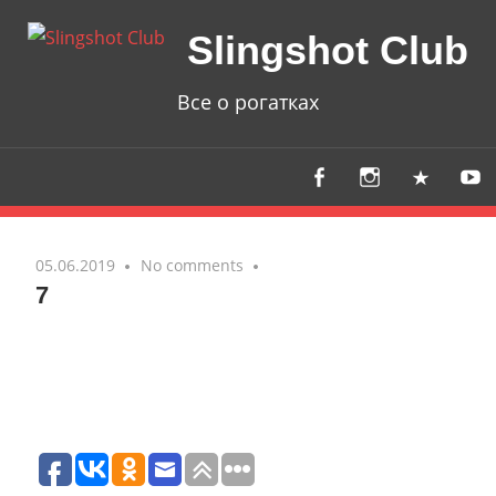
Skip
Slingshot Club
to
content
Все о рогатках
05.06.2019
No comments
7