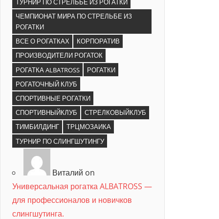
ТУРНИР ПО СТРЕЛЬБЕ ИЗ РОГАТКИ
ЧЕМПИОНАТ МИРА ПО СТРЕЛЬБЕ ИЗ
РОГАТКИ
ВСЕ О РОГАТКАХ
КОРПОРАТИВ
ПРОИЗВОДИТЕЛИ РОГАТОК
РОГАТКА ALBATROSS
РОГАТКИ
РОГАТОЧНЫЙ КЛУБ
СПОРТИВНЫЕ РОГАТКИ
СПОРТИВНЫЙКЛУБ
СТРЕЛКОВЫЙКЛУБ
ТИМБИЛДИНГ
ТРЦМОЗАИКА
ТУРНИР ПО СЛИНГШУТИНГУ
Виталий on
Универсальная рогатка ALBATROSS —
для профессионалов и новичков
слингшутинга.