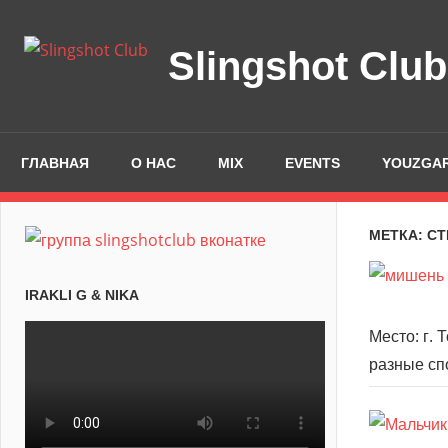
Skip
to
Slingshot Club
content
ГЛАВНАЯ
О НАС
MIX
EVENTS
YOUZGAR
МЕТКА: СТ
IRAKLI G & NIKA
Место: г. 
разные сп