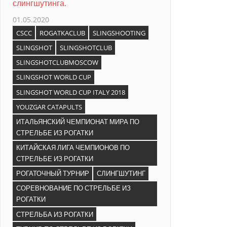
слингшутинга.
01.05.2020
CSCC
ROGATKACLUB
SLINGSHOOTING
SLINGSHOT
SLINGSHOTCLUB
SLINGSHOTCLUBMOSCOW
SLINGSHOT WORLD CUP
SLINGSHOT WORLD CUP ITALY 2018
YOUZGAR CATAPULTS
ИТАЛЬЯНСКИЙ ЧЕМПИОНАТ МИРА ПО
СТРЕЛЬБЕ ИЗ РОГАТКИ
КИТАЙСКАЯ ЛИГА ЧЕМПИОНОВ ПО
СТРЕЛЬБЕ ИЗ РОГАТКИ
РОГАТОЧНЫЙ ТУРНИР
СЛИНГШУТИНГ
СОРЕВНОВАНИЕ ПО СТРЕЛЬБЕ ИЗ
РОГАТКИ
СТРЕЛЬБА ИЗ РОГАТКИ